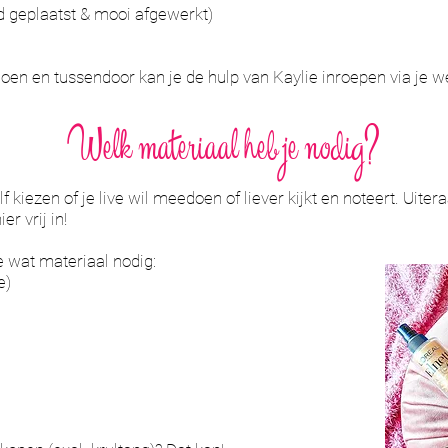
ed geplaatst & mooi afgewerkt)
doen en tussendoor kan je de hulp van Kaylie inroepen via je 
Welk materiaal heb je nodig?
f kiezen of je live wil meedoen of liever kijkt en noteert. Uiter
er vrij in!
e wat materiaal nodig:
e)