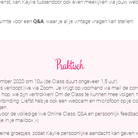
t wenst, kan Kaylie tussendoor ook even meekijken via jouw w
ruimte voor een
Q&A
, waar je al je vintage vragen kan stellen!
Praktisch
¨
ber 2020 om 10u (de Class duurt ongeveer 1,5 uur)
s verloopt live via Zoom. Je krijgt op voorhand via mail de cor
 hop, we zijn vertrokken!
Om de Class te kunnen mee volgen, 
erbinding. Liefst heb je ook een webcam en microfoon op je c
gen.
oor de volledige live Online Class, Q&A en persoonlijk feedback
 in je mailbox ;-)
leine groepjes, zodat Kaylie persoonlijke aandacht kan geven