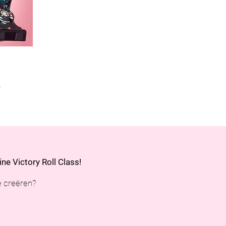
s
ine Victory Roll Class!
e creëren?