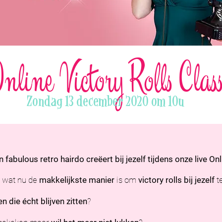
nline Victory Rolls Clas
Zondag 13 december 2020 om 10u
 fabulous retro hairdo creëert bij jezelf tijdens onze live Onl
d wat nu de
makkelijkste manier
is om
victory rolls bij jezelf
t
en
die écht blijven zitten
?