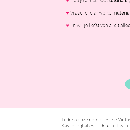
♥
Heb je al heel wat
tutorials
g
♥
Vraag je je af welke
materia
♥
En wil je liefst van al dit al
Tijdens onze eerste Online Victor
Kaylie legt alles in detail uit va