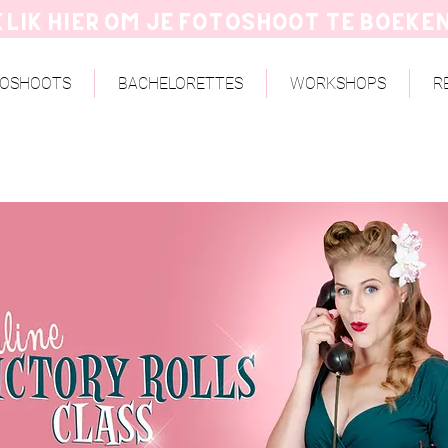
Klik hier om je fotoshoot te boeke
TOSHOOTS
BACHELORETTES
WORKSHOPS
R