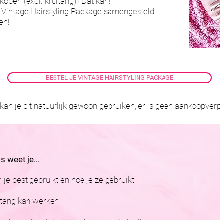
nkopen (excl. krultang)? Dat kan!
 Vintage Hairstyling Package samengesteld.
en!
BESTEL JE VINTAGE HAIRSTYLING PACKAGE
 kan je dit natuurlijk gewoon gebruiken, er is geen aankoopverp
s weet je...
je best gebruikt en hoe je ze gebruikt
ltang kan werken