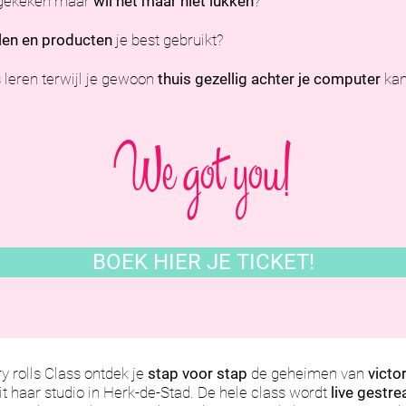
ekeken maar
wil het maar niet lukken
?
len en producten
je best gebruikt?
les leren terwijl je gewoon
thuis gezellig achter je computer
kan 
We got you!
BOEK HIER JE TICKET!
y rolls Class ontdek je
stap voor stap
de geheimen van
victor
nuit haar studio in Herk-de-Stad. De hele class wordt
live gestr