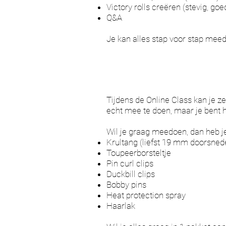
Victory rolls creëren (stevig, go
Q&A
Je kan alles stap voor stap mee
Tijdens de Online Class kan je zel
echt mee te doen, maar je bent hi
Wil je graag meedoen, dan heb j
Krultang (liefst 19 mm doorsned
Toupeerborsteltje
Pin curl clips
Duckbill clips
Bobby pins
Heat protection spray
Haarlak