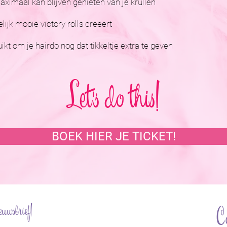
aximaal kan blijven genieten van je krullen
ijk mooie victory rolls creëert
kt om je hairdo nog dat tikkeltje extra te geven
Let's do this!
BOEK HIER JE TICKET!
euwsbrief!
C