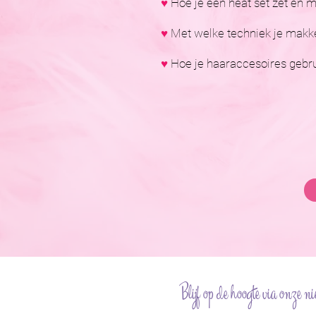
♥
Hoe je een heat set zet en m
♥
Met welke techniek je makkel
♥
Hoe je haaraccesoires gebrui
Blijf op de hoogte via onze ni