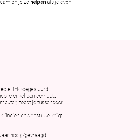
ebcam en je zo
helpen
als je even
recte link toegestuurd.
heb je enkel een computer
omputer, zodat je tussendoor
 (indien gewenst). Je krijgt
 waar nodig/gevraagd.