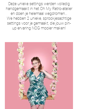
Deze unieke settings werden volledig
handgemaakt in het Oh My Retro-atelier
en doen je helemaal wegdromen...
We hebben 2 unieke, sprookjesachtige
settings voor je gemaakt, die jouw pin-
up ervaring NOG mooier maken!