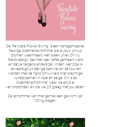
De 'Fairytale Flower Swing' is een handgemaakte,
fleurige bloemenschommel die al jouw pin-up
dromen waarmaakt! Het is een uniek Oh My
Retro-design, dat met veel liefde gemaakt werd
en dat je nergens anders zal vinden. Het zitje is
vervaardigd uit stevige bankirai en de touwen
werden met de hand omwikkeld met prachtige
kunstbloemen in roze en beige. Dit is de
bloemenschommel waar we altijd al
van droomden, en die we ZO graag met jou delen!
De schommel kan met gemak een gewicht van
100 kg dragen.