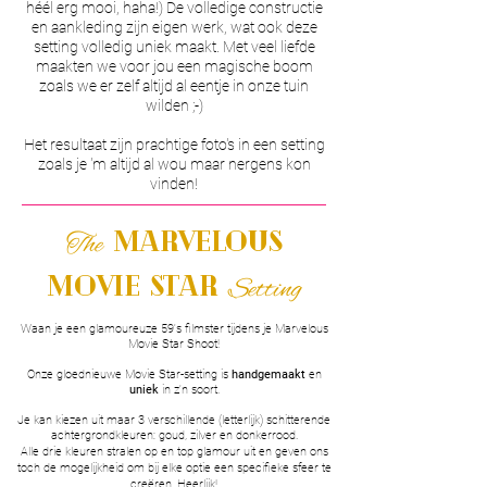
héél erg mooi, haha!) De volledige constructie
en aankleding zijn eigen werk, wat ook deze
setting volledig uniek maakt. Met veel liefde
maakten we voor jou een magische boom
zoals we er zelf altijd al eentje in onze tuin
wilden ;-)
Het resultaat zijn prachtige foto's in een setting
zoals je 'm altijd al wou maar nergens kon
vinden!
Marvelous
The
Movie Star
Setting
Waan je een glamoureuze 59's filmster tijdens je Marvelous
Movie Star Shoot!
Onze gloednieuwe Movie Star-setting is
handgemaakt
en
uniek
in z'n soort.
Je kan kiezen uit maar 3 verschillende (letterlijk) schitterende
achtergrondkleuren: goud, zilver en donkerrood.
Alle drie kleuren stralen op en top glamour uit en geven ons
toch de mogelijkheid om bij elke optie een specifieke sfeer te
creëren. Heerlijk!