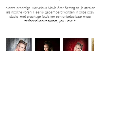
In onze prachtige Marvelous Movie Star Setting zal je
stralen
als nooit te voren! Heerlijk gepamperd worden in onze cosy
studio met prachtige foto's (en een onbetaalbaar mooi
zelfbeeld) als resultaat, you'll love it!