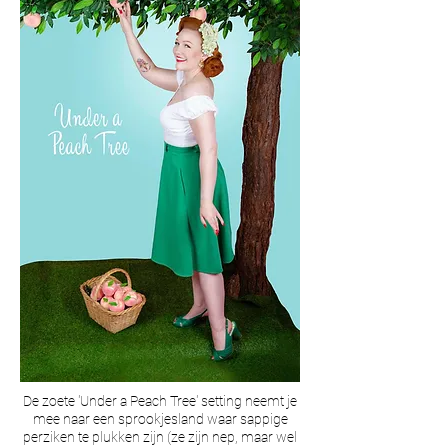
De zoete 'Under a Peach Tree' setting neemt je
mee naar een sprookjesland waar sappige
perziken te plukken zijn (ze zijn nep, maar wel