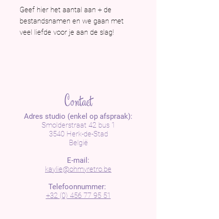
Geef hier het aantal aan + de
bestandsnamen en we gaan met
veel liefde voor je aan de slag!
Contact
Adres studio (enkel op afspraak):
Smolderstraat 42 bus 1
3540 Herk-de-Stad
België
E-mail:
kaylie@ohmyretro.be
Telefoonnummer:
+32 (0) 456 77 95 51