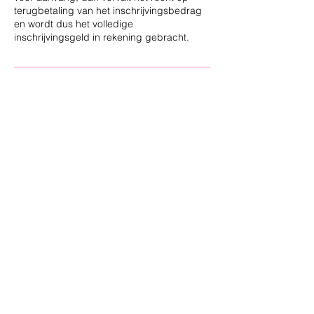
terugbetaling van het inschrijvingsbedrag
en wordt dus het volledige
inschrijvingsgeld in rekening gebracht.
Contactgegevens
Smolderstraat 42/bus 1, 3540 Herk-de-
Stad, België
+32 (0) 456 77 95 51
kaylie@ohmyretro.be
Contact
Adres studio (enkel op afspraak):