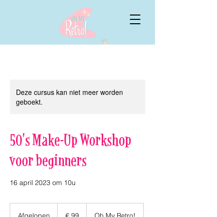
Deze cursus kan niet meer worden
geboekt.
50's Make-Up Workshop
voor beginners
16 april 2023 om 10u
99
euro
Afgelopen
A
€ 99
Oh My Retro!