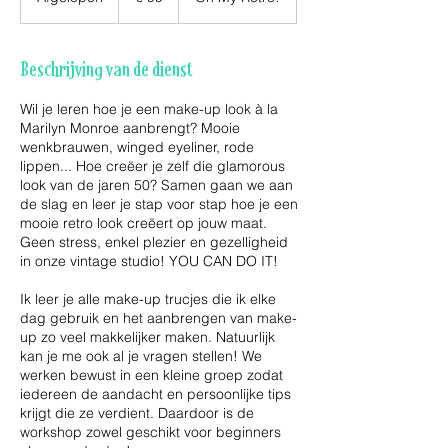
f
g
e
Beschrijving van de dienst
l
o
Wil je leren hoe je een make-up look à la
p
Marilyn Monroe aanbrengt? Mooie
e
wenkbrauwen, winged eyeliner, rode
n
lippen... Hoe creëer je zelf die glamorous
look van de jaren 50? Samen gaan we aan
de slag en leer je stap voor stap hoe je een
mooie retro look creëert op jouw maat.
Geen stress, enkel plezier en gezelligheid
in onze vintage studio! YOU CAN DO IT!
Ik leer je alle make-up trucjes die ik elke
dag gebruik en het aanbrengen van make-
up zo veel makkelijker maken. Natuurlijk
kan je me ook al je vragen stellen! We
werken bewust in een kleine groep zodat
iedereen de aandacht en persoonlijke tips
krijgt die ze verdient. Daardoor is de
workshop zowel geschikt voor beginners